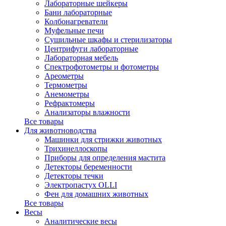
Лабораторные шейкеры
Бани лабораторные
Колбонагреватели
Муфельные печи
Сушильные шкафы и стерилизаторы
Центрифуги лабораторные
Лабораторная мебель
Спектрофотометры и фотометры
Ареометры
Термометры
Анемометры
Рефрактомеры
Анализаторы влажности
Все товары
Для животноводства
Машинки для стрижки животных
Трихинеллоскопы
Приборы для определения мастита
Детекторы беременности
Детекторы течки
Электропастух OLLI
Фен для домашних животных
Все товары
Весы
Аналитические весы